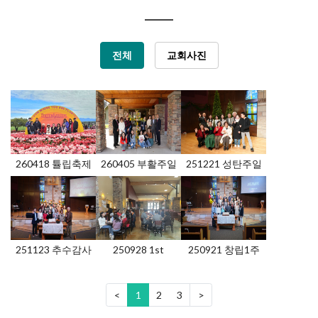
전체
교회사진
260418 튤립축제
260405 부활주일
251221 성탄주일
251123 추수감사
250928 1st
250921 창립1주
<
1
2
3
>